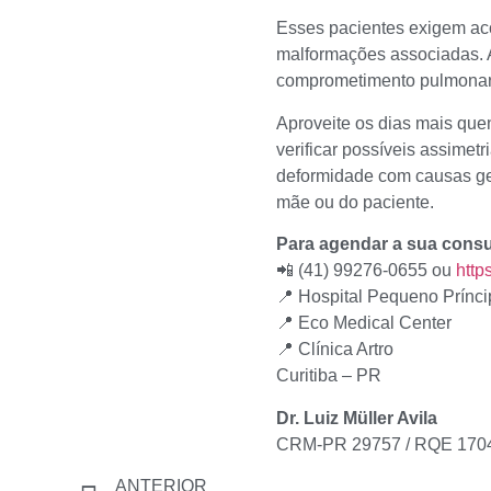
Esses pacientes exigem ac
malformações associadas. A
comprometimento pulmonar 
Aproveite os dias mais que
verificar possíveis assimet
deformidade com causas gen
mãe ou do paciente.
Para agendar a sua consu
📲 (41) 99276-0655 ou
http
📍 Hospital Pequeno Prínci
📍 Eco Medical Center
📍 Clínica Artro
Curitiba – PR
Dr. Luiz Müller Avila
CRM-PR 29757 / RQE 170
ANTERIOR