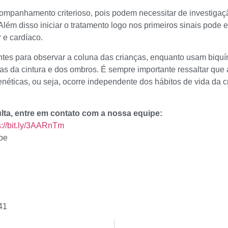
ompanhamento criterioso, pois podem necessitar de investigaç
lém disso iniciar o tratamento logo nos primeiros sinais pode 
e cardíaco.
ntes para observar a coluna das crianças, enquanto usam biqu
rias da cintura e dos ombros. É sempre importante ressaltar que
éticas, ou seja, ocorre independente dos hábitos de vida da c
lta, entre em contato com a nossa equipe:
s://bit.ly/3AARnTm
pe
41