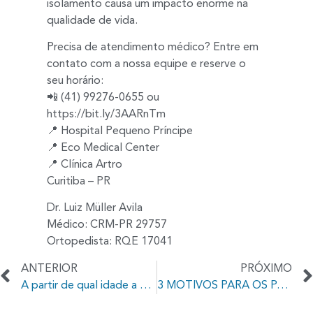
isolamento causa um impacto enorme na
qualidade de vida.
Precisa de atendimento médico? Entre em
contato com a nossa equipe e reserve o
seu horário:
📲 (41) 99276-0655 ou
https://bit.ly/3AARnTm
📍 Hospital Pequeno Príncipe
📍 Eco Medical Center
📍 Clínica Artro
Curitiba – PR
Dr. Luiz Müller Avila
Médico: CRM-PR 29757
Ortopedista: RQE 17041
ANTERIOR
PRÓXIMO
A partir de qual idade a escoliose pode surgir
3 MOTIVOS PARA OS PAIS NÃO SE CULPAREM PELA ESCOLIOSE DO FILHO