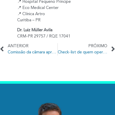
📍 Hospital Pequeno Príncipe
📍 Eco Medical Center
📍 Clínica Artro
Curitiba – PR
Dr. Luiz Müller Avila
CRM-PR 29757 / RQE 17041
ANTERIOR
PRÓXIMO
Comissão da câmara aprova texto que incentiva o diagnóstico precoce da escoliose
Check-list de quem operou a escoliose e vai viajar nas férias